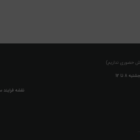
نقشه فرایند س
.