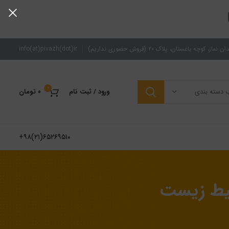
از، کوچه باغستان، پلاک ۲۰ (فروش حضوری نداریم)
zh(dot)ir
fo(at)piva
in
0
ب دسته بندی
ورود / ثبت نام
۰
تومان
۶۵۲۶۹۵۱۰(۲۱)۹۸+
حیط زیست