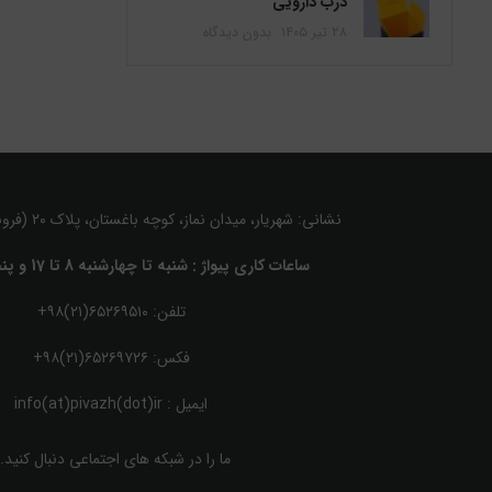
درب دارویی
۲۸ تیر ۱۴۰۵
بدون دیدگاه
نشانی: شهریار، میدان نماز، کوچه باغستان، پلاک ۲۰ (فروش حضوری نداریم)
ساعات کاری پیواژ : شنبه تا چهارشنبه 8 تا 17 و پنجشنبه 8 تا 12
تلفن: ۶۵۲۶۹۵۱۰(۲۱)۹۸+
فکس: ۶۵۲۶۹۷۲۶(۲۱)۹۸+
ایمیل :
info(at)pivazh(dot)ir
ما را در شبکه های اجتماعی دنبال کنید..