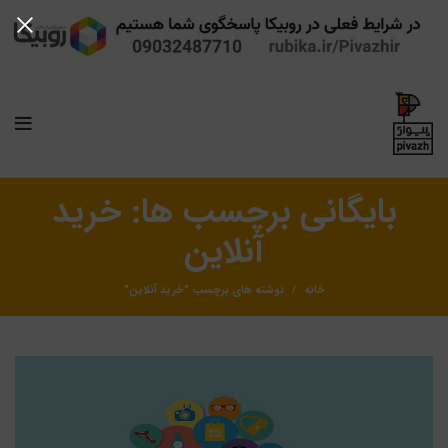
بایگانی برچسب ها: خرید
آنلاین
خانه
نوشته های برچسب "خرید آنلاین"