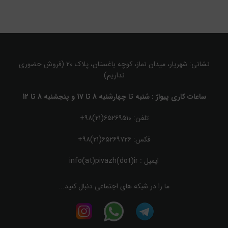
نشانی: شهریار، میدان نماز، کوچه باغستان، پلاک ۲۰ (فروش حضوری
نداریم)
ساعات کاری پیواژ : شنبه تا چهارشنبه 8 تا 17 و پنجشنبه 8 تا 12
تلفن: ۶۵۲۶۹۵۱۰(۲۱)۹۸+
فکس: ۶۵۲۶۹۷۲۶(۲۱)۹۸+
ایمیل :
info(at)pivazh(dot)ir
ما را در شبکه های اجتماعی دنبال کنید...