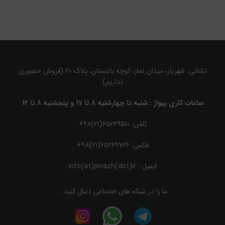
نشانی: شهریار، میدان نماز، کوچه باغستان، پلاک ۲۰ (فروش حضوری
نداریم)
ساعات کاری پیواژ : شنبه تا چهارشنبه 8 تا 17 و پنجشنبه 8 تا 12
تلفن: ۶۵۲۶۹۵۱۰(۲۱)۹۸+
فکس: ۶۵۲۶۹۷۲۶(۲۱)۹۸+
ایمیل :
info(at)pivazh(dot)ir
ما را در شبکه های اجتماعی دنبال کنید...