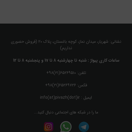
نشانی: شهریار، میدان نماز، کوچه باغستان، پلاک ۲۰ (فروش حضوری
نداریم)
ساعات کاری پیواژ : شنبه تا چهارشنبه 8 تا 17 و پنجشنبه 8 تا 12
تلفن: ۶۵۲۶۹۵۱۰(۲۱)۹۸+
فکس: ۶۵۲۶۹۷۲۶(۲۱)۹۸+
ایمیل :
info(at)pivazh(dot)ir
ما را در شبکه های اجتماعی دنبال کنید...