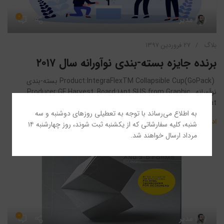
۰
مدیر
بلاگ
۲۷ فروردین ۱۳۹۷
برنده جایزه بسته-بندی نوآورانه سال ۲۰۱۷
(Product:IntegraFlexTM Collapsible Cup(GoPack بسته-بندی
نوآورانه, Producer:GF Harvest, Board:18pt SUS from Graphic
Packaging Internat...
به اطلاع می‌رساند با توجه به تعطیلی روزهای دوشنبه و سه
ادامه مطلب
شنبه، کلیه سفارشاتی که از یکشنبه ثبت شوند، روز چهارشنبه ۱۴
مرداد ارسال خواهند شد.
۰
مدیر