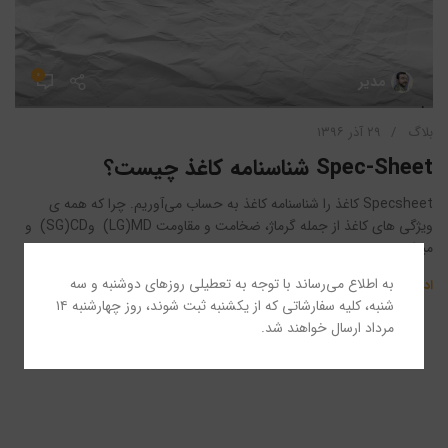
۰
مدیر
بلاگ
۲۹ آذر ۱۳۹۶
Spec-Sheet شناسنامه کاغذ چیست؟
Specsheet کاغذ را شناسنامه کاغذ به حساب می‌آوریم. چرا که همه ­ی
ویژگی­ های کاغذ از جمله گرماژ، ضخامت و مقاومت LG)MD) وSG)CD) و
میزان ...
به اطلاع می‌رساند با توجه به تعطیلی روزهای دوشنبه و سه
ادامه مطلب
شنبه، کلیه سفارشاتی که از یکشنبه ثبت شوند، روز چهارشنبه ۱۴
مرداد ارسال خواهند شد.