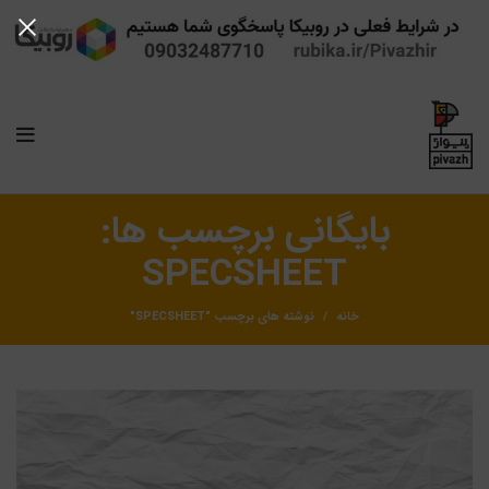
بایگانی برچسب ها:
SPECSHEET
خانه
نوشته های برچسب "SPECSHEET"