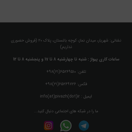
نشانی: شهریار، میدان نماز، کوچه باغستان، پلاک ۲۰ (فروش حضوری
نداریم)
ساعات کاری پیواژ : شنبه تا چهارشنبه 8 تا 17 و پنجشنبه 8 تا 12
تلفن: ۶۵۲۶۹۵۱۰(۲۱)۹۸+
فکس: ۶۵۲۶۹۷۲۶(۲۱)۹۸+
ایمیل :
info(at)pivazh(dot)ir
ما را در شبکه های اجتماعی دنبال کنید...