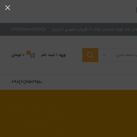
از، کوچه باغستان، پلاک ۲۰ (فروش حضوری نداریم)
zh(dot)ir
fo(at)piva
in
0
ب دسته بندی
ورود / ثبت نام
۰
تومان
۶۵۲۶۹۵۱۰(۲۱)۹۸+