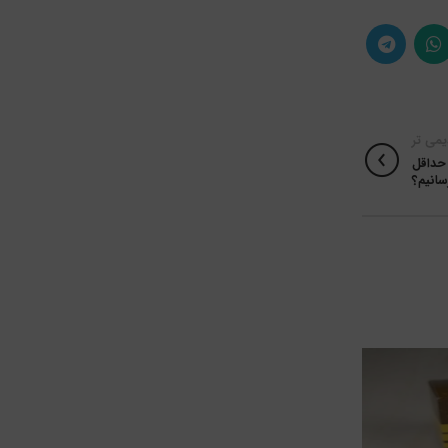
یمی تر
 حداقل
سانیم؟