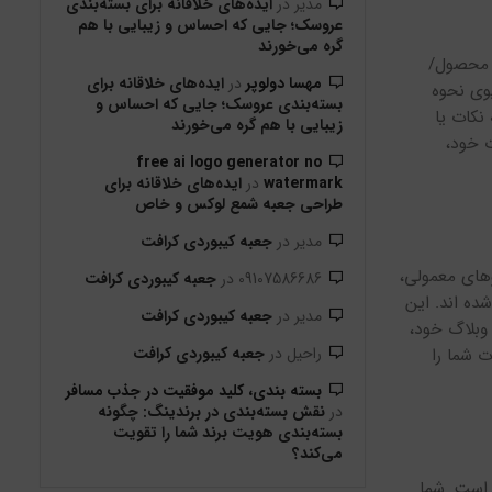
مدیر
در
ایده‌های خلاقانه برای بسته‌بندی
عروسک؛ جایی که احساس و زیبایی با هم
گره می‌خورند
ز محصول/
مهسا دولوپر
در
ایده‌های خلاقانه برای
یوی نحوه
بسته‌بندی عروسک؛ جایی که احساس و
نکات یا
زیبایی با هم گره می‌خورند
ت خود،
free ai logo generator no
watermark
در
ایده‌های خلاقانه برای
طراحی جعبه شمع لوکس و خاص
مدیر
در
جعبه کیبوردی کرافت
وهای معمولی،
09107586686
در
جعبه کیبوردی کرافت
ده اند. این
مدیر
در
جعبه کیبوردی کرافت
 وبلاگ خود،
راحیل
در
جعبه کیبوردی کرافت
ت شما را
بسته‌ بندی، کلید موفقیت در جذب مسافر
در
نقش بسته‌بندی در برندینگ: چگونه
بسته‌بندی هویت برند شما را تقویت
می‌کند؟
 است. شما