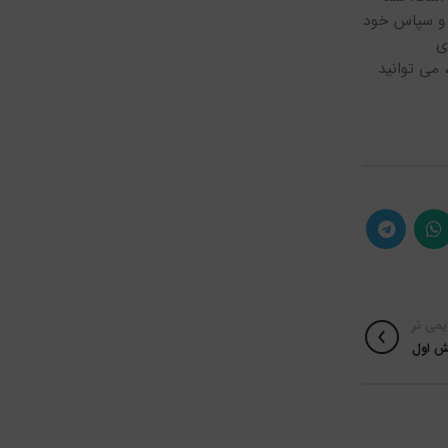
ی و سپاس خود
ی
می توانید
یمی تر
خش اول