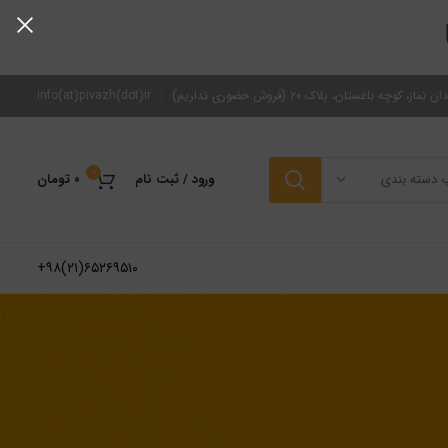
از، کوچه باغستان، پلاک ۲۰ (فروش حضوری نداریم)
zh(dot)ir
fo(at)piva
in
0
ب دسته بندی
ورود / ثبت نام
۰
تومان
۶۵۲۶۹۵۱۰(۲۱)۹۸+