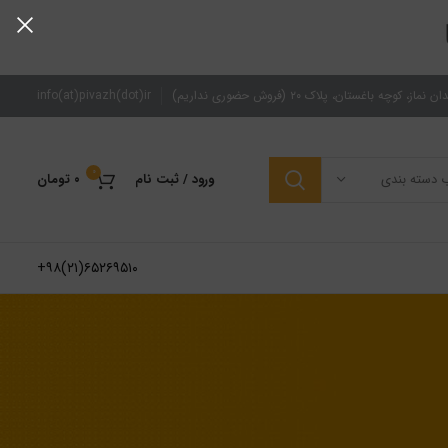
از، کوچه باغستان، پلاک ۲۰ (فروش حضوری نداریم)
zh(dot)ir
fo(at)piva
in
0
ب دسته بندی
ورود / ثبت نام
۰
تومان
۶۵۲۶۹۵۱۰(۲۱)۹۸+