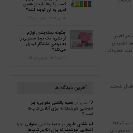
گزینه وارد بخش Setting شوید. گزینه Security را انتخاب کنید و سپس Two Factor Authentication را انتخاب
کسب‌وکارها باید از همین
امروز به آن توجه کنند؟
۱۴ تیر ۱۴۰۵
بدون دیدگاه
چگونه بسته‌بندی لوازم
مر تغییر
آرایشی، یک برند معمولی را
ها اطمینان
به برندی ماندگار تبدیل
می‌کند؟
 کند، خطرناک
۱۰ تیر ۱۴۰۵
بدون دیدگاه
ن صفحه فعال هستند
آخرین دیدگاه ها
مدیر
در
جعبه بالشتی مقوایی؛ چرا
انتخابی هوشمندانه برای آنلاین‌شاپ‌ها
است؟
 این شرایط
شادی علیپور
در
جعبه بالشتی مقوایی؛ چرا
ئه محصولتان
انتخابی هوشمندانه برای آنلاین‌شاپ‌ها